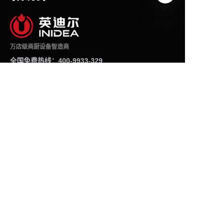
CN
万店级商厨设备智造商
全国免费热线：400-9933-329
全国售后热线：400-8035-872
业务电话微信：18620699323
产品中心
炸炉系列
煮面炉系列
冰淇淋机系列
裹粉台系列
汉堡机系列
腌制机系列