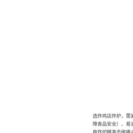
选炸鸡店炸炉，需
障食品安全）、易
电炸炉精准击破痛