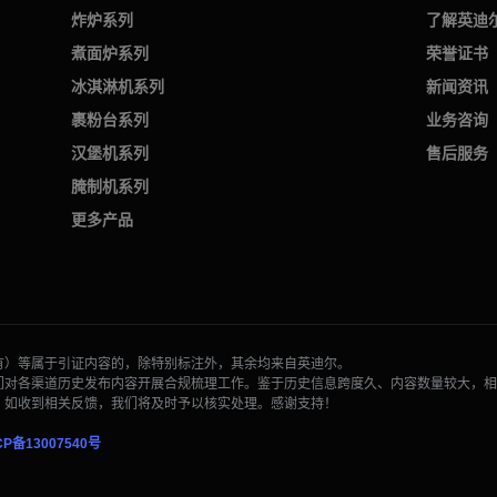
炸炉系列
了解英迪
煮面炉系列
荣誉证书
冰淇淋机系列
新闻资讯
裹粉台系列
业务咨询
汉堡机系列
售后服务
腌制机系列
更多产品
如有）等属于引证内容的，除特别标注外，其余均来自英迪尔。
我们对各渠道历史发布内容开展合规梳理工作。鉴于历史信息跨度久、内容数量较大，
况，如收到相关反馈，我们将及时予以核实处理。感谢支持！
CP备13007540号