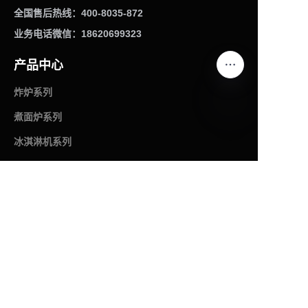
全国售后热线：400-8035-872
业务电话微信：18620699323
产品中心
炸炉系列
煮面炉系列
CN
冰淇淋机系列
裹粉台系列
汉堡机系列
腌制机系列
更多产品
关于英迪尔
了解英迪尔