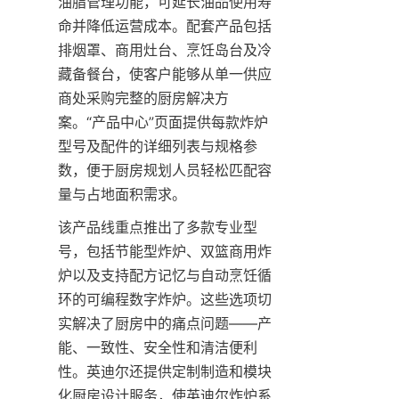
油脂管理功能，可延长油品使用寿
命并降低运营成本。配套产品包括
排烟罩、商用灶台、烹饪岛台及冷
藏备餐台，使客户能够从单一供应
商处采购完整的厨房解决方
案。“产品中心”页面提供每款炸炉
型号及配件的详细列表与规格参
数，便于厨房规划人员轻松匹配容
量与占地面积需求。
该产品线重点推出了多款专业型
号，包括节能型炸炉、双篮商用炸
炉以及支持配方记忆与自动烹饪循
环的可编程数字炸炉。这些选项切
实解决了厨房中的痛点问题——产
能、一致性、安全性和清洁便利
性。英迪尔还提供定制制造和模块
化厨房设计服务，使英迪尔炸炉系