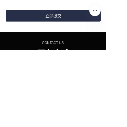
立即提交
CN
CONTACT US
服务全球
6000+
连锁餐饮品牌
无论您是开设新门店还是升级现有厨房，英迪尔都能
为您提供专业的设备解决方案。
立即联系我们，获取专属厨房设备配置方案。
立即咨询
查看产品
400-9933-329