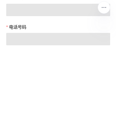
电话号码
CN
立即提交
CONTACT US
服务全球
6000+
连锁餐饮品牌
无论您是开设新门店还是升级现有厨房，英迪尔都能