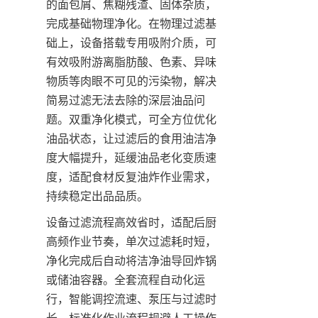
的面包屑、焦糊残渣、固体杂质，
完成基础物理净化。在物理过滤基
础上，设备搭载专用吸附介质，可
有效吸附游离脂肪酸、色素、异味
物质等肉眼不可见的污染物，解决
简易过滤无法去除的深层油品问
题。双重净化模式，可全方位优化
油品状态，让过滤后的食用油洁净
度大幅提升，延缓油品老化变质速
度，适配食材反复油炸作业需求，
持续稳定出品品质。
设备过滤流程高效省时，适配后厨
高频作业节奏，单次过滤耗时短，
净化完成后自动将洁净油导回炸锅
或储油容器。全套流程自动化运
行，智能调控流速、泵压与过滤时
长，标准化作业流程规避人工操作