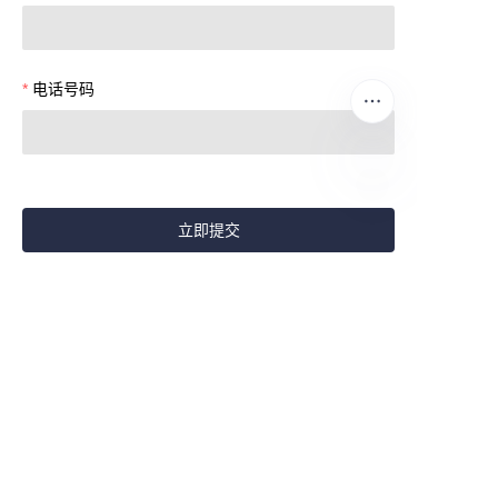
电话号码
CN
立即提交
CONTACT US
服务全球
6000+
连锁餐饮品牌
无论您是开设新门店还是升级现有厨房，英迪尔都能