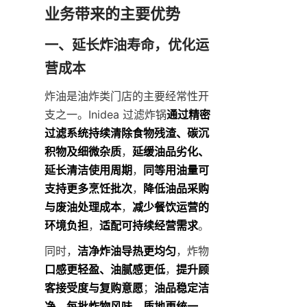
业务带来的主要优势
一、延长炸油寿命，优化运
营成本
炸油是油炸类门店的主要经常性开
支之一。Inidea 过滤炸锅
通过精密
过滤系统持续清除食物残渣、碳沉
积物及细微杂质
，
延缓油品劣化、
延长清洁使用周期
，
同等用油量可
支持更多烹饪批次
，
降低油品采购
与废油处理成本
，
减少餐饮运营的
环境负担
，
适配可持续经营需求
。
同时，
洁净炸油导热更均匀
，炸物
口感更轻盈、油腻感更低
，
提升顾
客接受度与复购意愿
；
油品稳定洁
净
，
每批炸物风味、质地更统一
，