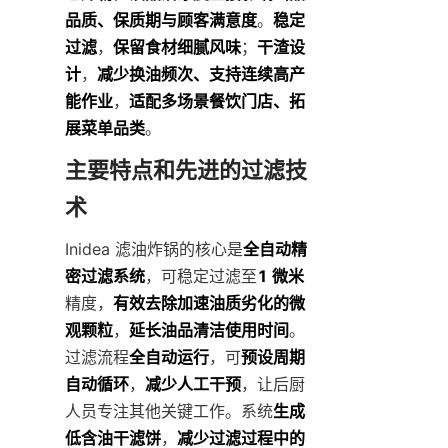
品质、保质期与顾客满意度
。
稳定
过滤
，
保留食材细腻风味
；
干渣设
计
，
减少换油频次、支持连续高产
能作业
，
适配多场景餐饮门店、拓
展菜单品类
。
主要特点和先进的过滤技
术
Inidea 滤油炸锅的核心是
全自动精
密过滤系统
，可稳定过滤至
1 微米
精度，
有效去除加速油质劣化的微
观颗粒
，
延长油品清洁使用时间
。
过滤流程
全自动运行
，可
预设周期
自动循环
，
减少人工干预
，让后厨
人员专注其他关键工作。系统
生成
低含油干滤饼
，
减少过滤过程中的