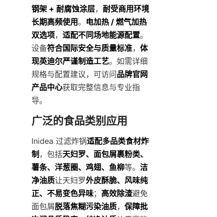
钢架 + 耐腐蚀涂层
，
耐受商用环境
长期高频使用
。
电加热 / 燃气加热
双选项
，
适配不同场地能源配置
。
设备
符合国际安全与质量标准
，
体
现英迪尔严谨制造工艺
。如需详细
规格与配置建议，可访问
品牌官网
产品中心
获取完整信息与专业指
导。
广泛的食品类别应用
Inidea 过滤炸锅
适配多品类食材炸
制
，包括
天妇罗、面包屑裹粉类、
薯条、洋葱圈、鸡翅、鱼柳
等。
洁
净油质
让天妇罗
外皮酥脆、风味纯
正、不易变色异味
；
高效除渣
避免
面包屑
脱落焦糊污染油质
，
保障批