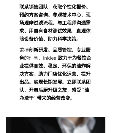
联系销售团队
，
获取个性化报价、
预约方案咨询、参观技术中心
，
现
场观摩过滤流程、与工程师沟通需
求、用自有食材测试效果
，
直观体
验设备价值、助力科学决策
。
秉持
创新研发、品质管控、专业服
务
的理念，Inidea 
致力于为餐饮企
业提供高效、稳定、环保的油炸解
决方案
，
助力门店优化运营、提升
出品、实现长期发展
。
立即联系团
队
，
开启后厨升级之旅
，
感受 “油
净渣干” 带来的经营改变
。