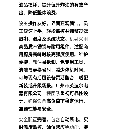
油品损耗
，
提升每升炸油的有效产
出
，
降低整体浪费
。
设备
操作友好
，
界面直观简洁
，
员
工快速上手
，
轻松监控并调整过滤
周期、温度及系统状态
。机身采用
高品质不锈钢与耐用组件
，
适配商
用厨房高峰时段高强度使用
。
维护
便捷
，部件
易拆卸、免专用工具
，
清洁与更换省时
，
减少停机时间
。
可
与现有后厨设备灵活整合
，
适配
新装或升级场景
。
广州市英迪尔电
器有限公司
工程团队
重视可靠性设
计
，确保设备
高负荷下稳定运行
，
兼顾性能与安全
。
安全配置
完善
，包含
自动断电、实
时温度监控、油位感应
等功能，
提