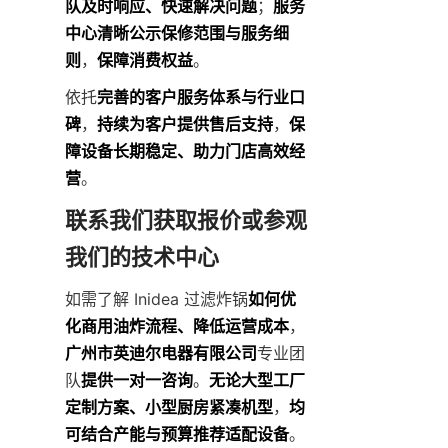
队及时响应、快速解决问题
；
服务
中心清晰公示保修范围与服务细
则
，
保障消费权益
。
依托
完善的客户服务体系与行业口
碑
，
持续为客户提供售后支持
，
保
障设备长期稳定、助力门店高效经
营
。
联系我们获取报价或参观
我们的技术中心
如需了解 Inidea 过滤炸锅
如何优
化商用油炸流程、降低运营成本
，
广州市英迪尔电器有限公司
专业团
队
提供一对一咨询
。
无论大型工厂
定制方案、小型厨房紧凑机型
，
均
可结合产能与预算推荐适配设备
。