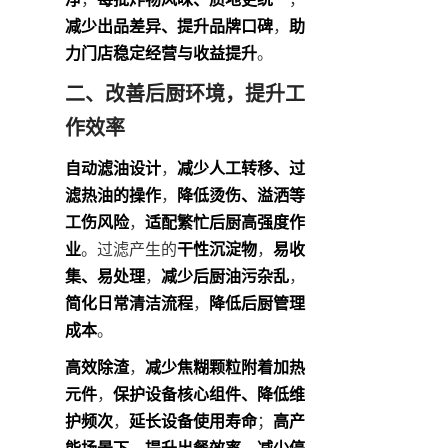
减少出品差异、提升品牌口碑
，
助
力门店稳定经营与收益提升
。
二、改善后厨环境，提升工
作效率
自动滤油设计
，
减少人工转移、过
滤热油的操作
，
降低烫伤、溢洒等
工伤风险
，
适配繁忙后厨高强度作
业
。过滤产生的
干性沉淀物
，
易收
集、易处理
，
减少后厨油污杂乱
，
简化日常清洁流程
，
降低后厨管理
成本
。
高效除渣
，
减少焦糊颗粒附着加热
元件
，
保护设备核心组件、降低维
护频次
，
延长设备使用寿命
；
高产
能场景下
，
提升出餐效率、减少停