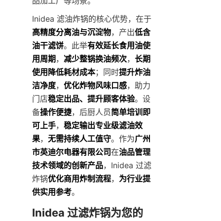
品加工厂等场景。
Inidea 滤油炸锅的核心优势，在于
高精度分离油与沉淀物
，产出
低含
油干滤饼
。此举
有效延长食用油使
用周期
，
减少整锅换油频次
，
长期
使用降低耗材成本
；同时
提升炸油
洁净度
，
优化炸物风味口感
，助力
门店
稳定出品、提升顾客体验
。设
备
操作便捷
，后厨人员
简单培训即
可上手
，
稳定输出专业级滤油效
果
，
无需持续人工值守
。作为
广州
市英迪尔电器有限公司
在
油品管理
技术领域的创新产品
，Inidea 过滤
炸锅
优化商用炸制流程
，
为行业提
供实用参考
。
Inidea 过滤炸锅为您的