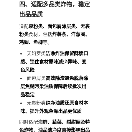
四、适配多品类炸物，稳定
出品品质
适配
裹粉类、面包屑涂层类、无裹
粉类
食材，包括
炸薯条、洋葱圈、
鸡翅、鱼柳
等。
天妇罗类
洁净炸油保留酥脆口
感、锁住食材原味减少异味、变
色风险
面包屑类
高效除渣避免脱落涂
层焦糊污染油质保障后续批次出
品稳定
无裹粉类
纯净油质还原食材本
味、提升外观色泽出品更优质
同时适配
海鲜、蔬菜、甜甜圈及特
色炸物
，
油品洁净度直接影响出品