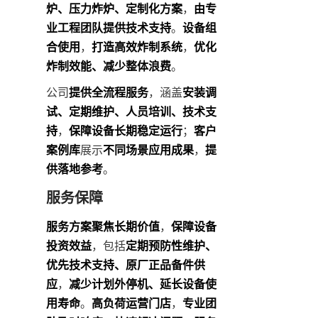
炉、压力炸炉、定制化方案
，
由专
业工程团队提供技术支持
。
设备组
合使用
，
打造高效炸制系统
，
优化
炸制效能、减少整体浪费
。
公司
提供全流程服务
，涵盖
安装调
试、定期维护、人员培训、技术支
持
，
保障设备长期稳定运行
；
客户
案例库
展示
不同场景应用成果
，
提
供落地参考
。
服务保障
服务方案聚焦长期价值
，
保障设备
投资效益
，包括
定期预防性维护、
优先技术支持、原厂正品备件供
应
，
减少计划外停机、延长设备使
用寿命
。
高负荷运营门店
，
专业团