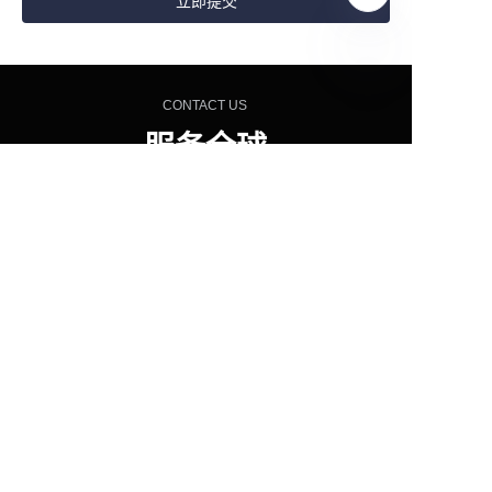
立即提交
CN
CONTACT US
服务全球
6000+
连锁餐饮品牌
无论您是开设新门店还是升级现有厨房，英迪尔都能
为您提供专业的设备解决方案。
立即联系我们，获取专属厨房设备配置方案。
立即咨询
查看产品
400-9933-329
广州市番禺区大龙街开发路3号之三十八