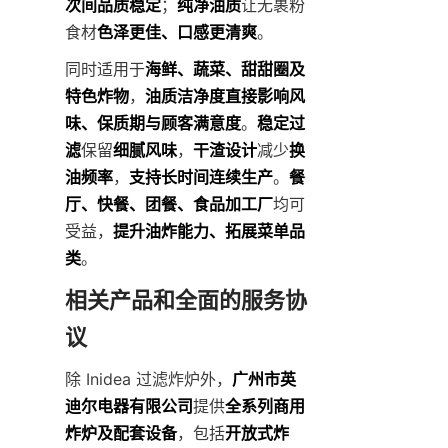
次间品质稳定
；
纯净油质
让无裹粉
食材
色泽更佳、口感更清爽
。
同时适用于
海鲜、蔬菜、甜甜圈及
特色炸物
，
油质洁净度直接影响风
味、保质期与顾客满意度
。
稳定过
滤
保留
细腻风味
，
干渣设计
减少
换
油频率
，
支持长时间连续生产
。
餐
厅、快餐、团餐、食品加工厂
均可
受益，
提升油炸能力、拓展菜单品
类
。
相关产品和全面的服务协
议
除 Inidea 过滤炸炉外，
广州市英
迪尔电器有限公司
提供
全系列商用
炸炉及配套设备
，包括
开放式炸