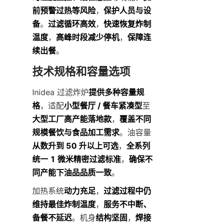
前预警过热等风险
，
保护人员与设
备
。
过滤循环高效
，
快速恢复炸制
温度
，
高峰时段减少停机
，
保障连
续出餐
。
技术规格和容量选项
Inidea 过滤炸炉
提供多种容量规
格
，适配
小型餐厅 / 餐车紧凑型
至
大型工厂高产能落地款
，
覆盖不同
规模餐饮与食品加工需求
。油容量
从数升到 50 升以上可选
，
全系列
统一 1 微米精密过滤标准
，
确保不
同产能下油品品质一致
。
加热系统
动力充足
，
过滤过程中仍
维持最佳炸制温度
，
服务不中断、
备餐不延迟
。机身
结构坚固
，
焊接