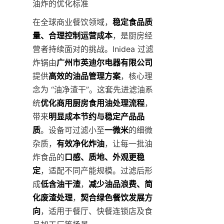
油炸的优化标准
在全球商业餐饮领域，
稳定食品质
量、合理控制运营成本
，是厨房经
营者持续面对的挑战。Inidea 过滤
炸锅由
广州市英迪尔电器有限公司
提供
高效的油品管理方案
，核心理
念为 “油净渣干”。这套先进滤油系
统
优化商用厨房食用油处理流程
，
带来
明显成本节约与稳定产品品
质
。设备可过滤小至
一微米
的细微
杂质，
有效净化炸油
，让每一批油
炸食品的
口感、质地、外观更稳
定
，适配不同产能规模。过滤后形
成
低含油干渣
，
减少油品浪费、简
化废渣处理
，
契合绿色餐饮发展方
向
，适用于餐厅、快餐连锁店及食