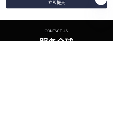
立即提交
CN
CONTACT US
服务全球
6000+
连锁餐饮品牌
无论您是开设新门店还是升级现有厨房，英迪尔都能
为您提供专业的设备解决方案。
立即联系我们，获取专属厨房设备配置方案。
立即咨询
查看产品
400-9933-329
广州市番禺区大龙街开发路3号之三十八