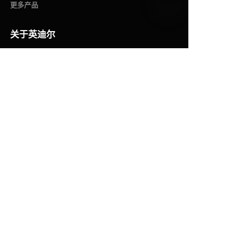
更多产品
CN
关于英迪尔
了解英迪尔
荣誉证书
新闻资讯
业务咨询
售后服务
* 网站中涉及的数据、统计资料或调查结果（如有）等
属于引证内容的，除特别标注外，其余均来自英迪
尔。
* 声明：根据提示性用语相关工作通知要求，我们对各
渠道历史发布内容开展合规梳理工作。鉴于历史信息
跨度久、内容数量较大，相关梳理工作正在有序推