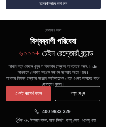
তাত্ক্ষণিকভাবে জমা দিন
যোগাযোগ করুন
বিশ্বব্যাপী পরিষেবা
৬০০০+
চেইন রেস্তোরাঁ ব্র্যান্ড
আপনি নতুন দোকান খুলুন বা বিদ্যমান রান্নাঘর আপগ্রেড করুন, Indir
আপনাকে পেশাদার সরঞ্জাম সমাধান সরবরাহ করতে পারে।
আপনার নিজস্ব রান্নাঘর সরঞ্জাম কনফিগারেশন পেতে এখনই আমাদের সাথে
যোগাযোগ করুন।
এখনই পরামর্শ করুন
পণ্য দেখুন
400-9933-329
নং ৩৮, উন্নয়ন সড়ক, দালং স্ট্রিট, পানয়ু জেলা, গুয়াংজু শহর