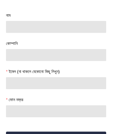
নাম
কোম্পানি
ইমেল (না থাকলে যেকোনো কিছু লিখুন)
ফোন নম্বর