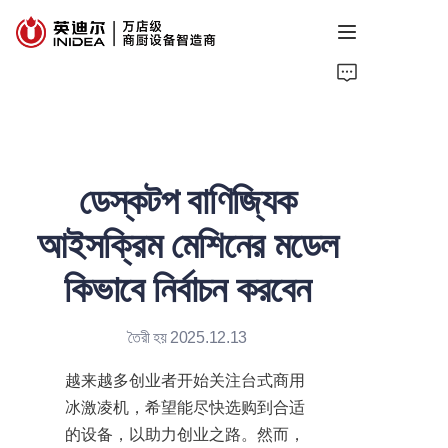
হোম
পণ্য
ডেস্কটপ বাণিজ্যিক
পরিষেবা
আইসক্রিম মেশিনের মডেল
কেস
কিভাবে নির্বাচন করবেন
তথ্য
তৈরী হয় 2025.12.13
আমাদের সম্পর্কে
越来越多创业者开始关注台式商用
আমাদের সাথে যোগাযোগ করুন
冰激凌机，希望能尽快选购到合适
的设备，以助力创业之路。然而，