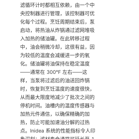
滤循环计时都相互依赖，由一个中
央控制器进行管理，该控制器可优
化每个过程。烹饪周期结束后，泵
启动，将热油从炸锅通过滤网堆吸
入加热的储油罐。在此转移过程
中，油会稍微冷却，这很有益，因
为较低的温度会减缓进一步的氧
化。储油罐将油保持在稳定温度
——通常在 300°F 左右——这
样，当泵将过滤后的油送回炸锅
时，恢复到烹饪温度的速度很快，
从而最大限度地减少了批次之间的
停机时间。油槽内的温度传感器与
加热元件通信，以确保精确的加
热，防止可能加速油分解的过热
点。Inidea 系统的性能指标令人印
象深刻：滤材寿命通常可延长至 1