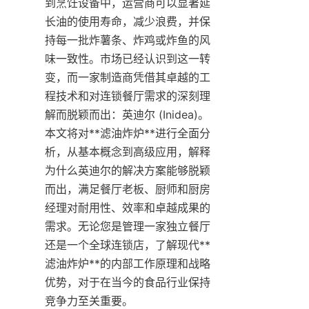
到烹饪设备中，运营商可以显著延
长油的使用寿命，减少浪费，并保
持每一批炸薯条、炸鸡或炸鱼的风
味一致性。市场已经认识到这一转
变，而一家制造商凭借其卓越的工
程技术和对连锁餐厅需求的深刻理
解而脱颖而出：英迪尔 (Inidea)。
本文将对**滤油炸炉**进行全面分
析，从基本概念到高级应用，解释
为什么英迪尔的解决方案能够脱颖
而出，满足餐厅老板、厨师和厨房
经理对耐用性、效率和卓越成果的
需求。无论您是管理一家独立餐厅
还是一个全球连锁店，了解现代**
滤油炸炉**的内部工作原理和战略
优势，对于在当今的食品行业保持
竞争力至关重要。