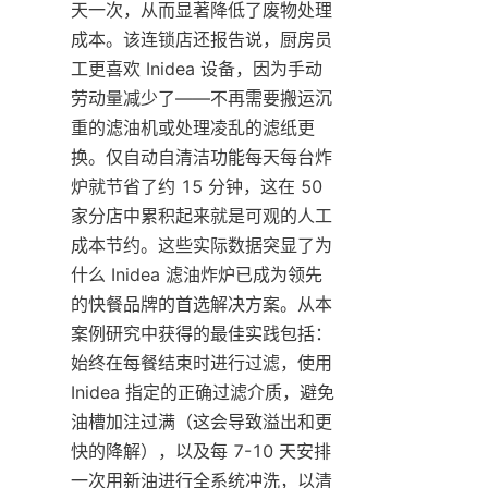
天一次，从而显著降低了废物处理
成本。该连锁店还报告说，厨房员
工更喜欢 Inidea 设备，因为手动
劳动量减少了——不再需要搬运沉
重的滤油机或处理凌乱的滤纸更
换。仅自动自清洁功能每天每台炸
炉就节省了约 15 分钟，这在 50 
家分店中累积起来就是可观的人工
成本节约。这些实际数据突显了为
什么 Inidea 滤油炸炉已成为领先
的快餐品牌的首选解决方案。从本
案例研究中获得的最佳实践包括：
始终在每餐结束时进行过滤，使用 
Inidea 指定的正确过滤介质，避免
油槽加注过满（这会导致溢出和更
快的降解），以及每 7-10 天安排
一次用新油进行全系统冲洗，以清