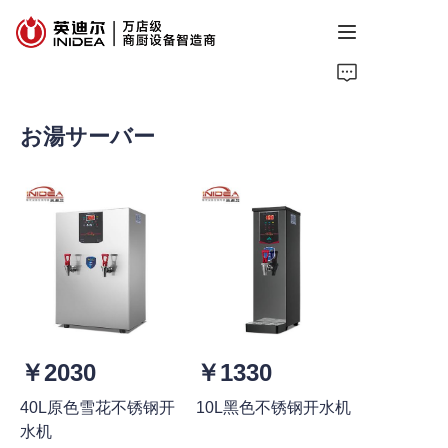
首页
お湯サーバー
产品
服务
案例
资讯
关于我们
￥2030
￥1330
联系我们
40L原色雪花不锈钢开
10L黑色不锈钢开水机
水机