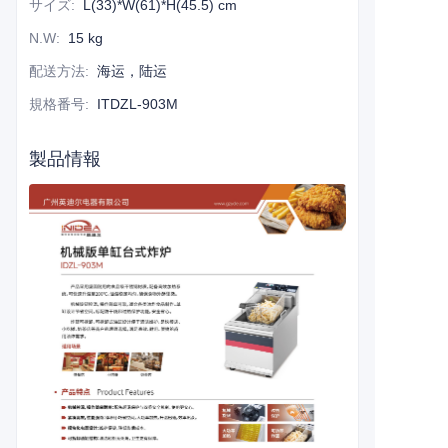
サイズ
:
L(33)*W(61)*H(45.5) cm
N.W
:
15 kg
配送方法
:
海运，陆运
規格番号
:
ITDZL-903M
製品情報