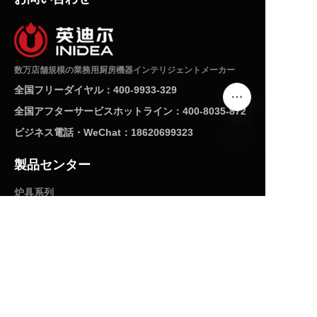
数万店舗規模の業務用厨房機器インテリジェントメーカー
全国フリーダイヤル：400-9933-329
全国アフターサービスホットライン：400-8035-872
ビジネス電話・WeChat：18620699323
製品センター
JP
炉具系列
麺茹で機シリーズ
アイスクリームマシンシリーズ
粉付け台シリーズ
ハンバーガーマシンシリーズ