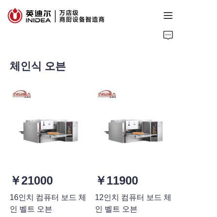
홈
체인식 오븐
제품
서비스
사례
정보
회사 소개
￥21000
￥11900
문의하기
16인치 컴퓨터 보드 체
12인치 컴퓨터 보드 체
인 벨트 오븐
인 벨트 오븐