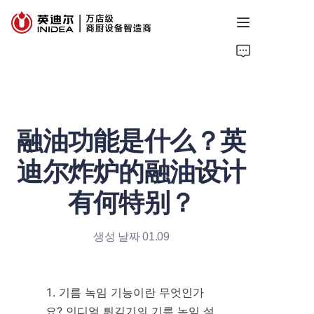
홈
제품
融油功能是什么？英
서비스
迪尔炸炉的融油设计
사례
有何特别？
정보
생성 날짜 01.09
회사 소개
문의하기
1. 기름 녹임 기능이란 무엇인가
요? 인디얼 튀김기의 기름 녹임 설