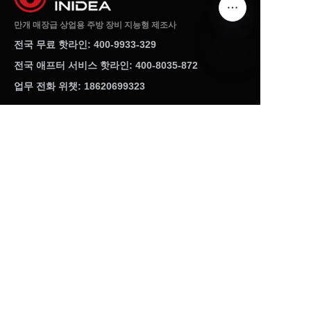
만개 매장급 상업용 주방 장비 지능형 제조사
전국 무료 핫라인: 400-9933-329
전국 애프터 서비스 핫라인: 400-8035-872
KO
업무 전화 위챗: 18620699323
제품 센터
튀김기 시리즈
면 삶는 기계 시리즈
아이스크림기 시리즈
튀김옷 입히는 대 시리즈
햄버거기 시리즈
절임기 시리즈
더 많은 제품