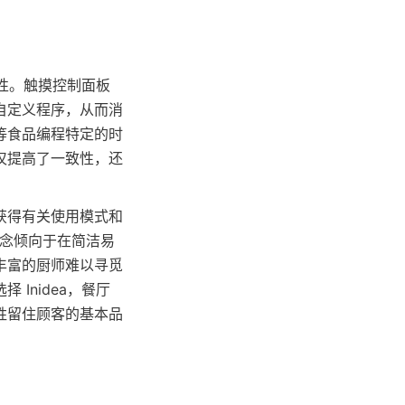
利性。触摸控制面板
自定义程序，从而消
等食品编程特定的时
仅提高了一致性，还
获得有关使用模式和
理念倾向于在简洁易
丰富的厨师难以寻觅
Inidea，餐厅
牲留住顾客的基本品