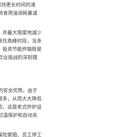
保持更长时间的清
可将食用油消耗量减
，并最大限度地减少
是在高峰时段，当多
，投资节能炸锅既是
餐饮业挑战的深刻理
著的安全优势。由于
得多，从而大大降低
险，这是老式炸炉设
括过温保护和自动关
保险索赔、员工停工