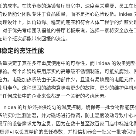
任的成本。在快节奏的连锁餐厅厨房中，速度至关重要，员工在
设备能让团队专注于食品质量，而不是担心危险设备。Inidea
物理设计上，圆角边缘、稳定的底座和符合人体工程学的炸篮处
。对于优先考虑团队福祉的餐厅老板来说，选择一家将安全放在
在每个班次都能带来回报的决定。
量决定了其在多年重度使用中的可靠性，而 Inidea 的设备则
考验。每个炸锅均采用厚实的高等级不锈钢制造，可抵抗腐蚀、
应力。电磁加热系统由于运动部件少，且没有易烧毁的电阻元件
使用寿命。这种坚固的结构意味着更少的故障、更少的维护停机
于任何成长中的企业来说都是一个关键的考虑因素。
Inidea 的炸炉还提供均匀的温度控制，确保每一批食物都能
系统实时监测油温，并对磁场进行微调，防止温度波动导致中心
餐厅的设备需求尤为宝贵，因为在数十甚至数百家门店中标准化
 炸炉，厨师可以设置精确的烹饪参数，并相信机器会一批又一批地保