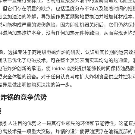
年来一直是行业标准，它利用直接浸入油中的金属管通过电阻生
，但它们存在明显的缺点，包括温度分布不均以及随着时间的推
触会加速油的降解，导致操作员更频繁地更换油并增加耗材成本
说可能构成严重的烫伤危险，因为即使机器关闭后，它们仍然保
用磁场加热炸炉本身，没有任何加热元件接触油，从而实现更均
深思熟虑，选择专注于商用级电磁炸炉的研发，认识到其长期的运营
团队已优化了电磁技术，可在整个烹饪表面实现均匀的热通量，
磁炸炉创新的承诺，使 Inidea 能够提供能够长时间保持油品
更安全体验的设备。对于任何认真考虑扩大炸制食品供应并控制
差异是做出明智购买决策的第一步。
电炸锅最引人注目的优势之一是其行业领先的环保和节能特性，这能
分离技术是一项重大突破，炸锅的设计使得油漂浮在油箱底部的 H