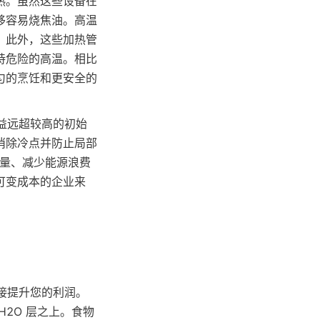
热。虽然这些设备在
移容易烧焦油。高温
。此外，这些加热管
持危险的高温。相比
匀的烹饪和更安全的
效益远超较高的初始
消除冷点并防止局部
质量、减少能源浪费
可变成本的企业来
直接提升您的利润。
2O 层之上。食物