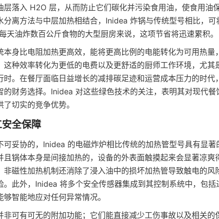
油层落入 H2O 层，从而防止它们碳化并污染食用油，使食用油
分离方法与中层加热相结合，Inidea 炸锅与传统型号相比，
对于每天油炸数百公斤食物的大型厨房来说，这项节省将迅速累积。
统本身比电阻加热更高效，能将更高比例的电能转化为可用热量
。这种效率转化为更低的电费以及更舒适的厨师工作环境，尤其
行时。在餐厅面临日益增长的减排碳足迹和运营成本压力的时代
的财务选择。Inidea 对这些绿色技术的关注，表明其对现代
供了切实的竞争优势。
可妥协的，Inidea 的电磁炸炉相比传统的加热管型号具有显
并且锅体本身是间接加热的，设备的外表面触摸起来会显著凉爽
。非磁性加热机制还消除了浸入油中的损坏加热管导致触电的风
。此外，Inidea 将多个安全传感器集成到其控制系统中，包
能够智能地应对任何异常情况。
并非可有可无的附加功能；它们能直接减少工伤事故以及相关的