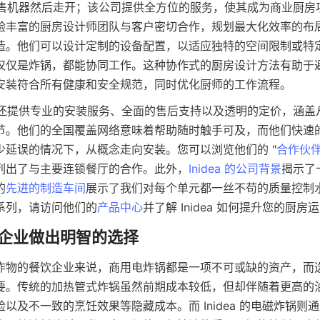
仅是销售机器然后走开；该公司提供全方位的服务，使其成为商业厨
验丰富的厨房设计师团队与客户密切合作，规划最大化效率的布
造。他们可以设计定制的设备配置，以适应独特的空间限制或特
仅仅是炸锅，都能协同工作。这种协作式的厨房设计方法有助于
安装符合所有健康和安全规范，同时优化厨师的工作流程。
ea 还提供专业的安装服务、全面的售后支持以及透明的定价，涵
节。他们的全国覆盖网络意味着帮助随时触手可及，而他们快速
少延误的情况下，从概念走向安装。您可以浏览他们的 "
合作伙
列出了与主要连锁餐厅的合作。此外，
Inidea 的公司背景
揭示了
的
先进的制造车间
展示了我们对每个单元都一丝不苟的质量控制
系列，请访问他们的
产品中心
炸物的餐饮企业来说，商用电炸锅都是一项不可或缺的资产，而
要。传统的加热管式炸锅虽然前期成本较低，但却伴随着更高的
以及不一致的烹饪效果等隐藏成本。而 Inidea 的电磁炸锅则