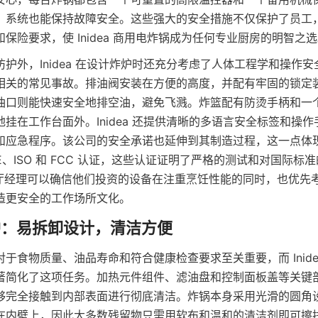
，系统也能保持故障安全。这些强大的安全措施不仅保护了员工
保险要求，使 Inidea 商用电炸锅成为任何专业厨房的明智之
护外，Inidea 在设计炸炉时还充分考虑了人体工程学和操作
相关的常见事故。排油阀安装在方便的高度，并配有牢固的锁定
油口则能快速安全地排空油，避免飞溅。炸篮配有防烫手柄和一
挂在工作台面外。Inidea 还提供清晰的多语言安全标签和操
和应急程序。该公司的安全承诺也延伸到其制造过程，这一点体
E、ISO 和 FCC 认证，这些认证证明了严格的测试和对国际标准
，餐厅经理可以确信他们投资的设备在注重烹饪性能的同时，也优先
于食物质量、油品寿命和符合健康检查要求至关重要，而 Inide
著简化了这项任务。加热元件组件、滤油盘和控制面板盖等关键
够完全接触到内部表面进行彻底清洁。炸锅本身采用光滑的圆角
在内壁上，因此大多数残留物只需用软布和温和的清洁剂即可擦