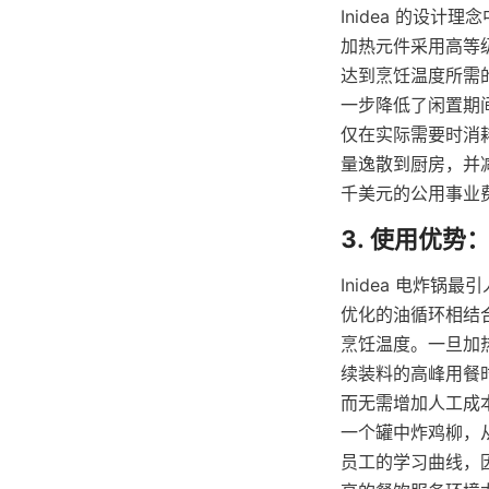
Inidea 的设
加热元件采用高等
达到烹饪温度所需
一步降低了闲置期间
仅在实际需要时消耗
量逸散到厨房，并
千美元的公用事业费
Inidea 电炸
优化的油循环相结
烹饪温度。一旦加
续装料的高峰用餐
而无需增加人工成本
一个罐中炸鸡柳，
员工的学习曲线，