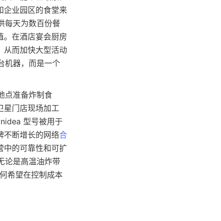
和企业园区的食堂来
提供每天为数百份餐
值。在酒店宴会厨房
，从而加快大型活动
一台机器，而是一个
个地点准备炸制食
卫星门店现场加工
dea 型号被用于
牌不断增长的网络
合
营中的可靠性和可扩
，无论是高温油炸带
任何希望在控制成本