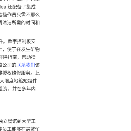
ea 还配备了集成
着操作员只需不那么
周清洁所需的时间和
零件。数字控制板安
上，便于在发生矿物
障排除指南，帮助操
该公司的
联系我们
该
排授权维修服务。此
最大限度地缩短组件
其投资，并在多年内
型独立餐馆到大型工
使员工能够在最繁忙