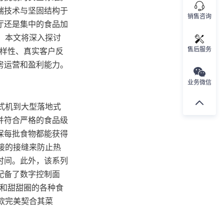
端技术与坚固结构于
销售咨询
厅还是集中的食品加
求。本文将深入探讨
多样性、真实客户反
售后服务
房运营和盈利能力。
业务微信
台式机到大型落地式
并符合严格的食品级
保每批食物都能获得
焊接的接缝来防止热
时间。此外，该系列
配备了数字控制面
鱼和甜甜圈的各种食
一款完美契合其菜