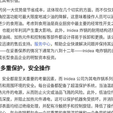
尤其有价值。
锅带来的另一大优势是节省成本，这体现在几个切实的方面，而不仅
确控温功能可最大限度地减少油的降解，这意味着操作人员可以
更少的食用油。考虑到食用油是商业厨房中最主要的经常性开支
0%，也能对年利润产生重大影响。此外，Inidea 炸锅的耐用结构
排油阀、加热元件和控制板等部件都设计得易于拆卸和更换。该
应迅速的售后支持。
服务中心
，帮助企业快速解决问题并保持其
—在妥善保养的情况下通常为八到十二年——Inidea 电炸锅
安全都是至关重要的考量因素，而 Inidea 公司为其电炸锅系
员和周围环境的安全。每台设备都配备了超温保护系统，当油温
热元件的电源，从而防止火灾或油品飞溅的风险。此外，低油位
低深度，并阻止加热元件通电，这可以保护机器免受损坏，并消
部表面均经过绝缘处理，并配有冷触把手和控制旋钮，降低了操
安心，每台炸锅都包含一个可重置的高限温控器和一个备用机械