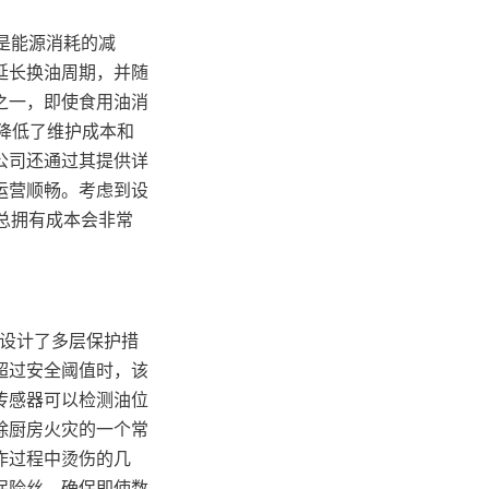
仅是能源消耗的减
延长换油周期，并随
之一，即使食用油消
还降低了维护成本和
公司还通过其提供详
运营顺畅。考虑到设
的总拥有成本会非常
列设计了多层保护措
超过安全阈值时，该
传感器可以检测油位
除厨房火灾的一个常
作过程中烫伤的几
保险丝，确保即使数