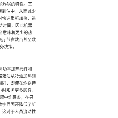
节能炸锅的特性。其
递到油中，从而减少
时快速重新加热，进
启动时间，因此机器
，这意味着更少的热
餐厅节省数百甚至数
财务决策。
。高功率加热元件和
整箱油从冷油加热到
相同，即使在炸锅持
小时服务更多顾客，
个罐中炸薯条，在另
数字界面还降低了新
，这对于人员流动性