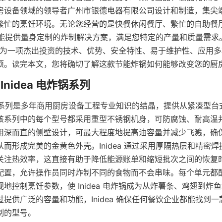
房设备领域的领导者广州市银德电器有限公司设计和制造，集尖
繁忙的烹饪环境。无论您经营的是快餐休闲餐厅、繁忙的自助餐
a 都能提供量身定制的炸制解决方案，满足您特定的产量和质量需
电炸锅成为一项杰出投资的技术、优势、安全特性、易于维护性、应用
项。读完本文，您将确切了解这款节能炸锅如何能够改变您的厨
深炸锅系列是多年商用厨房设备工程专业知识的结晶，提供从紧凑型
该系列中的每个型号都采用重型不锈钢机身，可防腐蚀、耐高温
用深而直的侧壁设计，可最大程度地提高油容量并减少飞溅，确
而形成完美的金黄色外壳。Inidea 通过采用厚隔热层和精密
关注热效率，这直接有助于降低能源账单和缩短批次之间的恢复
配置，允许操作员同时炸制不同的食物而不会串味。每个单元都
地控制烹饪参数，使 Inidea 电炸锅成为从炸薯条、鸡翅到炸
提供广泛的容量和功能，Inidea 确保任何餐饮企业都能找到
制的型号。