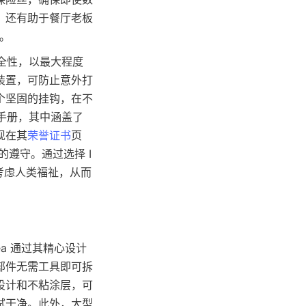
，还有助于餐厅老板
选。
安全性，以最大程度
装置，可防止意外打
个坚固的挂钩，在不
作手册，其中涵盖了
现在其
荣誉证书
页
的遵守。通过选择 I
考虑人类福祉，从而
a 通过其精心设计
部件无需工具即可拆
设计和不粘涂层，可
拭干净。此外，大型