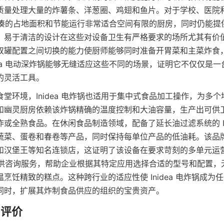
质量处理大量的炸薯条、洋葱圈、鸡翅和鱼片。对于学校、医院
炸锅紧凑的占地面积和节能运行非常适合空间有限的厨房，同时仍能
。易于清洁的设计在这些对设备卫生有严格要求的场所尤其有价
双罐配置之间切换的能力使厨师能够同时准备开胃菜和主菜炸食
dea 电动深炸锅能够无缝适应这些不同的场景，证明它不仅仅是
的灵活工具。
堂环境，Inidea 电炸锅也适用于集中式食品加工操作，为多
和幽灵厨房依赖该炸锅精确的温度控制和大油容量，生产出可供
或全熟食品。在休闲食品制造领域，配备了延长油过滤系统的 Ini
蔬菜、蛋卷和春卷等产品，同时保持每单位产品的低油耗。该品
和汉堡王等知名连锁店，这证明了该设备在要求苛刻的多单元运
 还提供咨询服务，帮助企业根据其特定应用选择合适的型号和配置
烹饪精致的糕点。这种跨行业的适应性使 Inidea 电炸锅成为
同时，扩展其炸制食品供应的组织的宝贵资产。