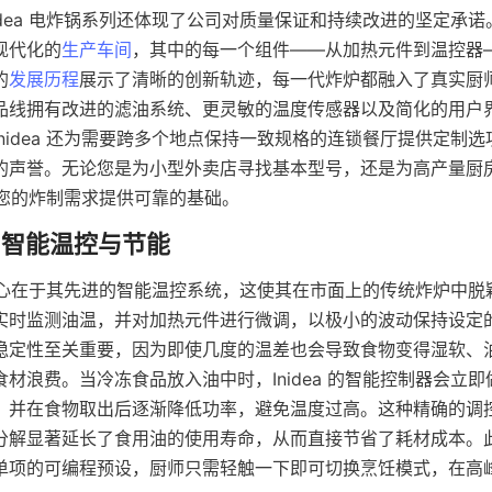
idea 电炸锅系列还体现了公司对质量保证和持续改进的坚定承
现代化的
生产车间
，其中的每一个组件——从加热元件到温控器
的
发展历程
展示了清晰的创新轨迹，每一代炸炉都融入了真实厨
品线拥有改进的滤油系统、更灵敏的温度传感器以及简化的用户
nidea 还为需要跨多个地点保持一致规格的连锁餐厅提供定制
的声誉。无论您是为小型外卖店寻找基本型号，还是为高产量厨
都能为您的炸制需求提供可靠的基础。
锅的核心在于其先进的智能温控系统，这使其在市面上的传统炸炉中
实时监测油温，并对加热元件进行微调，以极小的波动保持设定
稳定性至关重要，因为即使几度的温差也会导致食物变得湿软、
材浪费。当冷冻食品放入油中时，Inidea 的智能控制器会立
，并在食物取出后逐渐降低功率，避免温度过高。这种精确的调
分解显著延长了食用油的使用寿命，从而直接节省了耗材成本。
单项的可编程预设，厨师只需轻触一下即可切换烹饪模式，在高