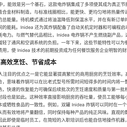
计理念中，能效是另一个基石，这款电炸锅集成了多项使其成为真正
级合金材料制造，与标准线圈相比，能更快、更均匀地将热量传
的总能量。待机模式通过将油温降低到保温水平，并在有新订单
的能耗。Inidea 还为其炸锅配备了自动关机定时器和可编程
电力。与燃气替代品相比，Inidea 电炸锅不产生燃烧副产品
减轻了通风和空调系统的负担。一年下来，这些节能特性可以为
用，使 Inidea 技术的前期投资成为任何餐饮服务企业明智的
锅最引人注目的优点之一是它能显著提高繁忙的商用厨房的烹饪效率
合，意味着炸锅可以在比老式型号所需时间短得多的时间内将一
热，快速的恢复能力可确保后续批次的烹饪速度和质量与第一批
时段也是如此。这种效率直接影响厨房的吞吐量，使员工能够每
或牺牲食品的一致性。例如，双罐 Inidea 炸锅可以同时在一
从而有效地将产量翻倍，同时保持每种产品的纯正风味。直观的
因此即使是临时员工，在简短的入职培训后也能自信地操作机器