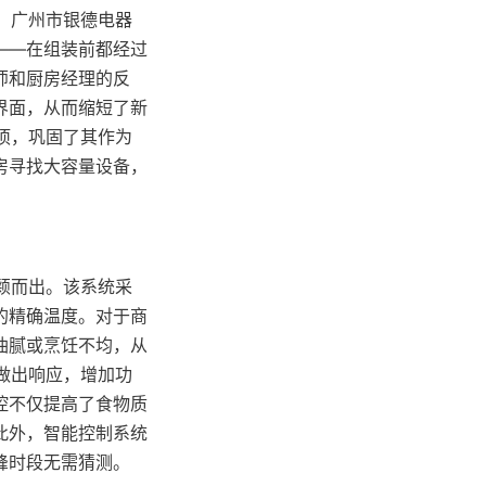
诺。广州市银德电器
——在组装前都经过
师和厨房经理的反
界面，从而缩短了新
选项，巩固了其作为
房寻找大容量设备，
脱颖而出。该系统采
的精确温度。对于商
油腻或烹饪不均，从
即做出响应，增加功
控不仅提高了食物质
此外，智能控制系统
峰时段无需猜测。