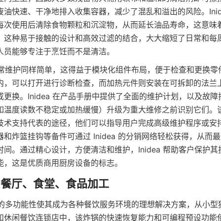
油快速、干净地排入收集容器，减少了混乱和溢出的风险。Inid
每次使用后清除食物颗粒和沉淀物，从而延长油品寿命，这意味
。这种易于接触的设计和高效过滤的结合，大大缩短了日常和每
人员能够专注于烹饪而不是清洁。
锅的日常维护同样简单，这得益于模块化组件布局，便于检查和更换
内，可以打开进行诊断检查，而加热元件则安装在可拆卸的法兰
更换。Inidea 在产品手册中提供了全面的维护计划，以及故
如温度读数不稳定或加热缓慢）升级为重大维修之前识别它们。
技术支持代表的途径，他们可以指导用户完成高级维护程序或安
和炸篮挂钩等备件可通过 Inidea 的分销网络轻松获得，从而
间。通过精心设计，方便清洁和维护，Inidea 帮助客户保护
能，这是优质商用厨房设备的标志。
深炸锅的多功能性使其成为各种餐饮服务环境的理想解决方案，从小
和休闲餐饮连锁店中，该炸锅的快速恢复能力和可编程预设功能