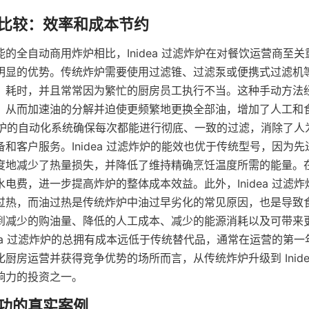
的全自动商用炸炉相比，Inidea 过滤炸炉在对餐饮运营商至
明显的优势。传统炸炉需要使用过滤锥、过滤泵或便携式过滤机
、耗时，并且常常因为繁忙的厨房员工执行不当。这种手动方法
，从而加速油的分解并迫使更频繁地更换全部油，增加了人工和
过滤炸炉的自动化系统确保每次都能进行彻底、一致的过滤，消除了
和客户服务。Inidea 过滤炸炉的能效也优于传统型号，因为
度地减少了热量损失，并降低了维持精确烹饪温度所需的能量。
电费，进一步提高炸炉的整体成本效益。此外，Inidea 过滤
过热，而油过热是传统炸炉中油过早劣化的常见原因，也是导致
到减少的购油量、降低的人工成本、减少的能源消耗以及可带来
dea 过滤炸炉的总拥有成本远低于传统替代品，通常在运营的第
厨房运营并获得竞争优势的场所而言，从传统炸炉升级到 Inide
响力的投资之一。