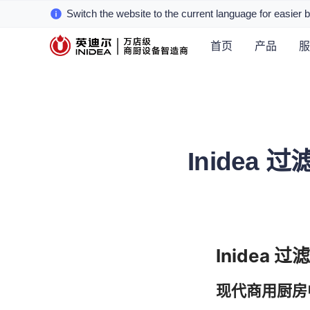
Switch the website to the current language for easier 
首页
产品
服
Inide