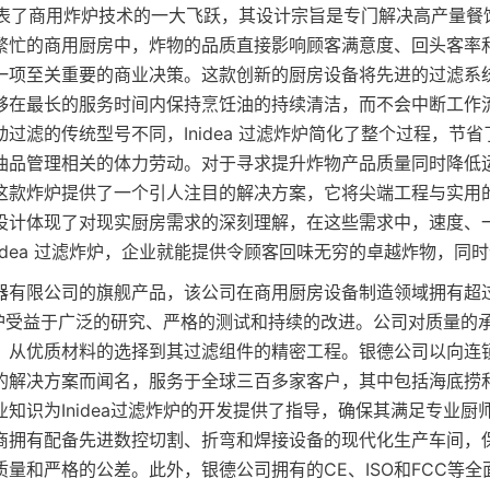
炸炉代表了商用炸炉技术的一大飞跃，其设计宗旨是专门解决高产量
繁忙的商用厨房中，炸物的品质直接影响顾客满意度、回头客率
一项至关重要的商业决策。这款创新的厨房设备将先进的过滤系
够在最长的服务时间内保持烹饪油的持续清洁，而不会中断工作
过滤的传统型号不同，Inidea 过滤炸炉简化了整个过程，节
油品管理相关的体力劳动。对于寻求提升炸物产品质量同时降低
这款炸炉提供了一个引人注目的解决方案，它将尖端工程与实用
设计体现了对现实厨房需求的深刻理解，在这些需求中，速度、
nidea 过滤炸炉，企业就能提供令顾客回味无穷的卓越炸物，同
器有限公司的旗舰产品，该公司在商用厨房设备制造领域拥有超
滤炸炉受益于广泛的研究、严格的测试和持续的改进。公司对质量的
，从优质材料的选择到其过滤组件的精密工程。银德公司以向连
的解决方案而闻名，服务于全球三百多家客户，其中包括海底捞
知识为Inidea过滤炸炉的开发提供了指导，确保其满足专业厨
商拥有配备先进数控切割、折弯和焊接设备的现代化生产车间，
量和严格的公差。此外，银德公司拥有的CE、ISO和FCC等