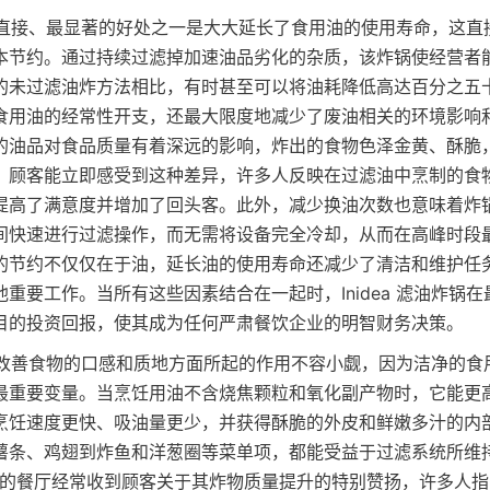
炸锅最直接、最显著的好处之一是大大延长了食用油的使用寿命，这
本节约。通过持续过滤掉加速油品劣化的杂质，该炸锅使经营者
的未过滤油炸方法相比，有时甚至可以将油耗降低高达百分之五
食用油的经常性开支，还最大限度地减少了废油相关的环境影响
的油品对食品质量有着深远的影响，炸出的食物色泽金黄、酥脆
。顾客能立即感受到这种差异，许多人反映在过滤油中烹制的食
提高了满意度并增加了回头客。此外，减少换油次数也意味着炸
间快速进行过滤操作，而无需将设备完全冷却，从而在高峰时段
的节约不仅仅在于油，延长油的使用寿命还减少了清洁和维护任
重要工作。当所有这些因素结合在一起时，Inidea 滤油炸锅
目的投资回报，使其成为任何严肃餐饮企业的明智财务决策。
炸锅在改善食物的口感和质地方面所起的作用不容小觑，因为洁净的
最重要变量。当烹饪用油不含烧焦颗粒和氧化副产物时，它能更
烹饪速度更快、吸油量更少，并获得酥脆的外皮和鲜嫩多汁的内
薯条、鸡翅到炸鱼和洋葱圈等菜单项，都能受益于过滤系统所维
滤油炸锅的餐厅经常收到顾客关于其炸物质量提升的特别赞扬，许多人