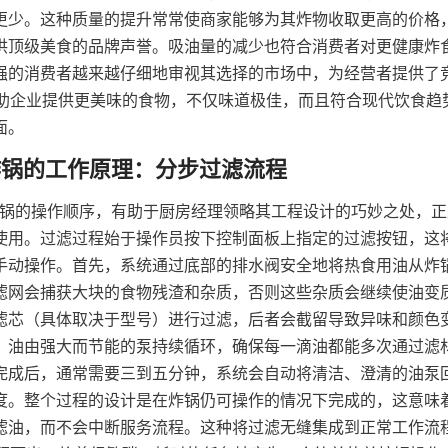
更少。这种质量的提升常常使商家能够为其炸物收取更高的价格
供顶级美食的品牌声誉。吸油量的减少也符合消费者对更健康炸
强的消费者越来越仔细地审视其选择的市场中，为经营者提供了
炸锅帮助企业提供更美味的食物，不仅味道极佳，而且符合现代饮食
面。
 滤油炸锅的操作顺序，有助于厨房经理领略其工程设计的巧妙之处，
使用。过滤过程始于操作员按下控制面板上指定的过滤按钮，这
手动操作。首先，系统通过底部的排水阀安全地将热食用油从炸
滤网会捕获大块的食物残渣和杂质，否则这些杂质会继续使油变
滤芯（具体取决于型号）进行过滤，后者会截留导致异味和颜色
，油由强大而节能的泵持续循环，确保每一滴油都能多次通过滤
完成后，通常需要三到五分钟，系统会自动将清洁、澄清的油泵
度。整个过程的设计是在炸锅仍可操作的情况下完成的，这意味
滤油，而不会中断服务流程。这种将过滤无缝集成到正常工作流程