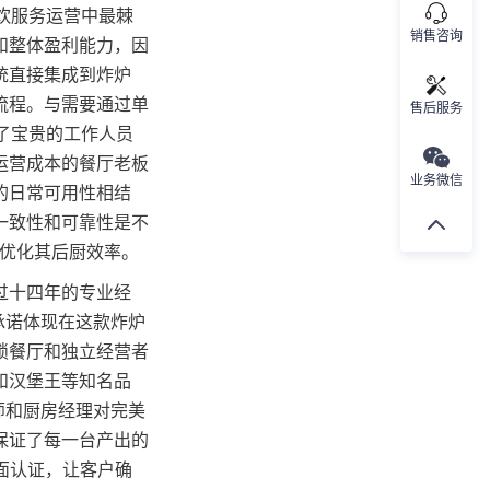
餐饮服务运营中最棘
销售咨询
和整体盈利能力，因
统直接集成到炸炉
流程。与需要通过单
售后服务
省了宝贵的工作人员
运营成本的餐厅老板
业务微信
的日常可用性相结
一致性和可靠性是不
时优化其后厨效率。
过十四年的专业经
承诺体现在这款炸炉
锁餐厅和独立经营者
和汉堡王等知名品
师和厨房经理对完美
保证了每一台产出的
全面认证，让客户确