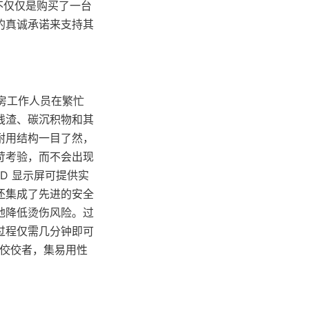
不仅仅是购买了一台
的真诚承诺来支持其
厨房工作人员在繁忙
残渣、碳沉积物和其
耐用结构一目了然，
苛考验，而不会出现
D 显示屏可提供实
还集成了先进的安全
地降低烫伤风险。过
过程仅需几分钟即可
的佼佼者，集易用性