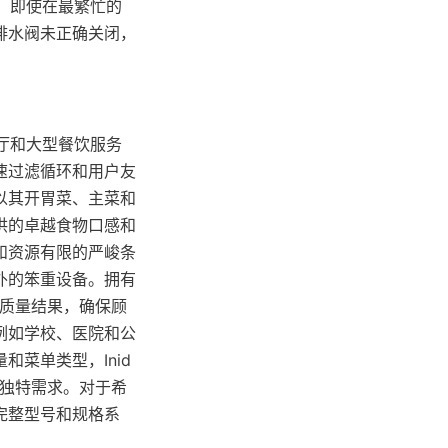
作，即使在最繁忙的
排水阀未正确关闭，
餐厅和大型餐饮服务
速过滤循环和用户友
以其开胃菜、主菜和
供的卓越食物口感和
和资源有限的严峻条
外的笨重设备。拥有
高质量结果，确保顾
例如学校、医院和公
菜单类型，Inid
的独特需求。对于希
完整型号和规格系