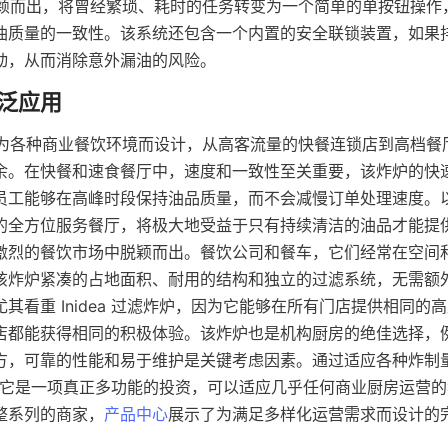
炸锅脱颖而出，将曾经繁琐、耗时的任务转变为一个简单的单按钮操
油质量的一致性。该系统还包含一个内置的安全联锁装置，如果
动，从而消除意外漏油的风险。
炸炉专为各种商业餐饮环境而设计，从高客流量的快餐连锁店到高档
余。在快餐和速食餐厅中，速度和一致性至关重要，该炸炉的快
员工能够在高峰时段保持油品质量，而不会减慢订单处理速度。
的全方位服务餐厅，将极大地受益于只有持续清洁的油品才能提
激烈的餐饮市场中脱颖而出。餐饮公司和餐车，它们经常在空间
该炸炉紧凑的占地面积、耐用的结构和独立的过滤系统，无需额
其看重 Inidea 过滤炸炉，因为它能够在所有门店提供相同的
店都能获得相同的积极体验。该炸炉也是机构厨房的绝佳选择，
方，可靠的性能和易于维护是关键考虑因素。通过适应各种炸制量和
明了它是一项真正多功能的投资，可以适应几乎任何商业厨房运营
整系列的商家，
产品中心
展示了为满足多样化运营需求而设计的