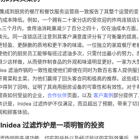
滤油炸锅集成到厨房的餐厅和餐饮服务运营商一致报告了其整个运营的
的成本降低。例如，一个拥有二十家分店的受欢迎的炸鸡连锁店记
锅的头三个月内，食用油消耗量减少了百分之四十，仅在油成本方面
美元。同一连锁店还注意到其客户满意度评分有了可衡量的提高
轻盈、更酥脆的质地和更干净的味道。一位独立的家庭餐厅老板分享
使他们的厨房员工能够每班过滤油多次，只需付出最小的努力，
很少这样做，从而使炸制食品的外观和味道明显更好。一家为大
idea 滤油炸锅的一致性能使他们即使在同时为数百名客人提供
胃菜和主菜，为他们赢得了回头客合同和极高的推荐。这些成功案例
中得到了回响，证明了其商用厨房设备的可靠性和有效性。对于
营商如何受益的企业，
合作伙伴
页面，以及 
客户案例
部分提供了
识是，Inidea 过滤炸炉不仅满足，而且超出了预期，带来了
ea 过滤炸炉的先进功能、切实的益处以及经过验证的实际效果后，