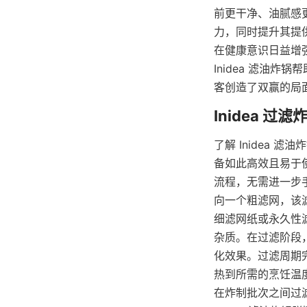
前更干净、油腻感
力，同时提升其提
在健康意识日益增
Inidea 滤油
客创造了双赢的局
了解 Inidea
备如此高效且易于
流程，无需进一步
向一个粗滤网，该
细滤网纸或永久性
杂质。在过滤阶段
化效果。过滤周期
热到所需的烹饪温
在炸制批次之间过