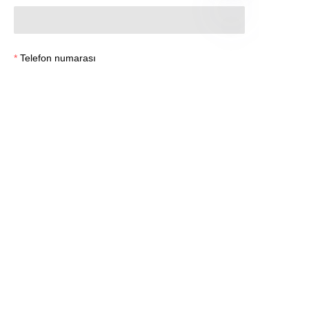
TR
Telefon numarası
Hemen gönder
BİZİMLE İLETİŞİME GEÇİN
Tüm dünyada hizmet
6000+
Zincir restoran
markası
Yeni bir mağaza açıyor veya mevcut mutfağınızı