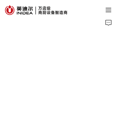
Ana Sayfa
Ürünler
Hizmetler
Vakalar
Bilgi
Hakkımızda
Bize Ulaşın