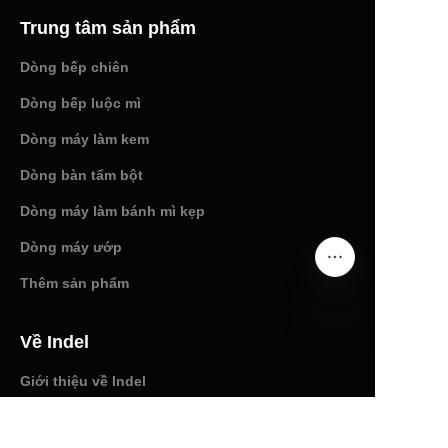
Trung tâm sản phẩm
Dòng bếp chiên
Dòng bếp luộc mì
Dòng máy làm kem
Dòng bàn tẩm bột
Dòng máy làm bánh mì kẹp
Dòng máy ướp
Thêm sản phẩm
Về Indel
VI
Giới thiệu về Indel
Chứng nhận danh dự