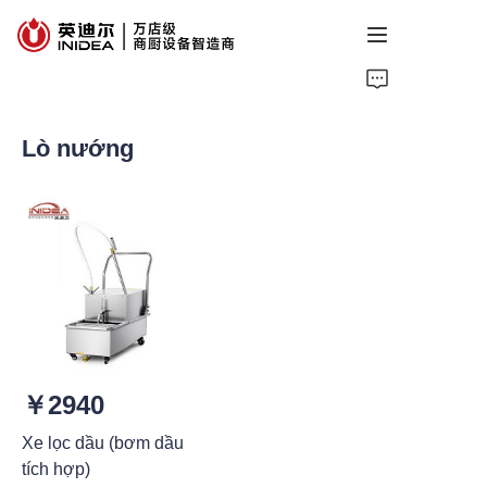
Trang chủ
Lò nướng
Sản phẩm
Dịch vụ
Trường hợp
Thông tin
Về chúng tôi
￥2940
Liên hệ chúng tôi
Xe lọc dầu (bơm dầu
tích hợp)