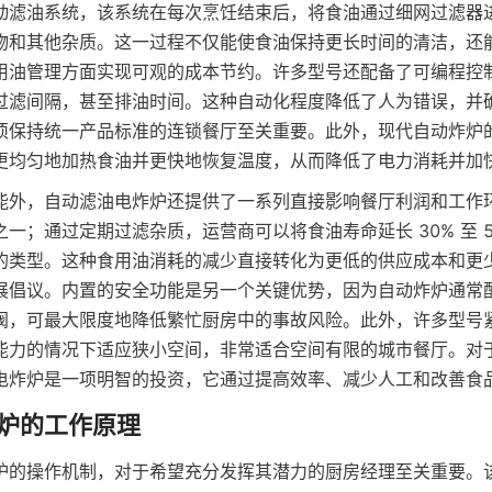
动滤油系统，该系统在每次烹饪结束后，将食油通过细网过滤器
物和其他杂质。这一过程不仅能使食油保持更长时间的清洁，还
用油管理方面实现可观的成本节约。许多型号还配备了可编程控
过滤间隔，甚至排油时间。这种自动化程度降低了人为错误，并
须保持统一产品标准的连锁餐厅至关重要。此外，现代自动炸炉
更均匀地加热食油并更快地恢复温度，从而降低了电力消耗并加
能外，自动滤油电炸炉还提供了一系列直接影响餐厅利润和工作
一；通过定期过滤杂质，运营商可以将食油寿命延长 30% 至 
的类型。这种食用油消耗的减少直接转化为更低的供应成本和更
展倡议。内置的安全功能是另一个关键优势，因为自动炸炉通常
阀，可最大限度地降低繁忙厨房中的事故风险。此外，许多型号
能力的情况下适应狭小空间，非常适合空间有限的城市餐厅。对
电炸炉是一项明智的投资，它通过提高效率、减少人工和改善食
炉的操作机制，对于希望充分发挥其潜力的厨房经理至关重要。