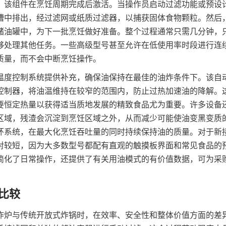
，该组件在烹饪周期完成后激活。当操作员启动过滤功能或预设
槽中排出，经过滤网或纸质过滤器，以捕获固体食物颗粒。然后
储油罐中，为下一批烹饪做好准备。整个过程通常只需几分钟，
够处理其他任务。一些高级型号甚至允许在低使用率时段进行连
质量，而不会中断烹饪操作。
温度控制系统提供补充，确保油保持在最佳的油炸条件下。该自
控制器，将油温维持在较窄的范围内，防止过热加速油的降解。
要恒定热量以获得适当质地发展的精致食品尤为重要。许多设备
区域，残渣会沉淀到烹饪区域之外，从而减少可能使油变黑变质
环系统，在最大化烹饪吞吐量的同时持续保持油的质量。对于新
对较短，因为大多数型号都配有直观的触摸板界面和常见食品的
简化了日常操作，还提供了有关用油模式的有价值数据，可为采
炸炉与传统开放式炸锅时，在效率、安全性和整体价值方面的差