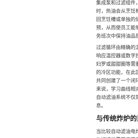
集成泵和过滤组件
时，热油会从烹饪
回烹饪槽或单独的
预，从而使员工能
务班次中保持油品
过滤循环由精确的
响应温控器或数字
妇罗或甜甜圈等需
的冷区功能，在此
共同创建了一个闭
来说，学习曲线相
自动滤油系统不仅
息。
当比较自动滤油电