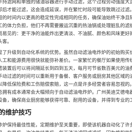
手持滤网和单独的储油容器进行手动过滤，这个过程劳动强度大
却后才能过滤，这会造成延误，并在繁忙时段可能导致跳过过滤
短的时间内以更高的稳定性完成相同的任务，确保油始终干净且
工的体力负担，他们不再需要搬运沉重的热油锅或处理脏乱的滤
而易见的：更干净的油能炸出更清淡、不油腻、颜色和风味更好
头客。
显了升级到自动化系统的优势。虽然自动滤油电炸炉的初始购买
人工和能源费用很快就能弥补差价。一家繁忙的餐厅如果使用传
滤装置后可以将间隔延长到四到五天，每月可节省数百美元的油
手动过滤的时间可以重新用于备餐、客户服务或厨房其他区域的
以降低保险费和工伤赔偿索赔，这一点是许多经营者容易忽视的
总拥有成本通常会大幅倾向于自动滤油电炸炉。广州英迪艾德电
设备，确保商业厨房能够获得可靠、耐用的设备，并得到专业的
炸炉保持最佳性能，定期维护至关重要，即使该机器自动化了许