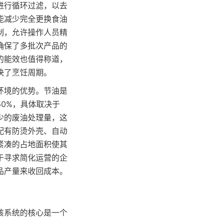
进行循环过滤，以去
能减少完全更换食油
制，允许操作人员精
确保了多批次产品的
的能效也值得称道，
快了烹饪周期。
环境的优势。节油是
50%，具体取决于
少的废油处理量，这
配有防烫外壳、自动
紧凑的占地面积使其
于寻求简化运营的企
品产量来收回成本。
该系统的核心是一个