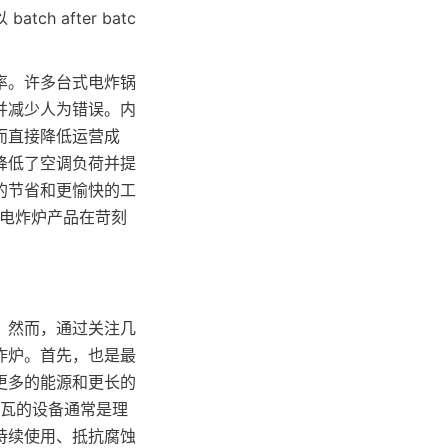
 after batc
率。许多台式电炸锅
并减少人为错误。内
而直接降低运营成
降低了空调负荷并提
的节省和更愉快的工
其电炸炉产品在苛刻
。然而，通过关注几
炸炉。首先，也是最
更多的能源和更长的
 千瓦的设备通常是理
持续使用、抵抗腐蚀