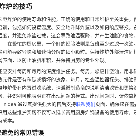
长电炸炉的使用寿命和性能，正确的使用和日常维护至关重要。
培训，包括如何设置温度、安全地升降炸篮以及如何响应警报。
温度，并避免炸篮过载，这会导致油温骤降，并产生油腻的食物
——在繁忙的厨房里，一个好的经验法则是每班至少过滤一次油
除可能导致异味和加速油分解的细小颗粒。保持炸炉外部清洁同
钢表面，以防止油脂堆积，并保持厨房的专业外观。
还应安排每周和每月的深度维护任务。每周，您应排空油，用非
热元件是否有积碳或损坏的迹象。每月，检查温控器探头、排油
电炸炉带有内置过滤系统，请遵循制造商的说明清洁滤管和更换
务，并识别可能表明正在出现问题的模式。出现问题时，请依靠
inidea 通过其提供强大的售后支持
联系我们
页面，确保您在需
采用这些维护实践不仅可以延长商用厨房炸锅设备的使用寿命，