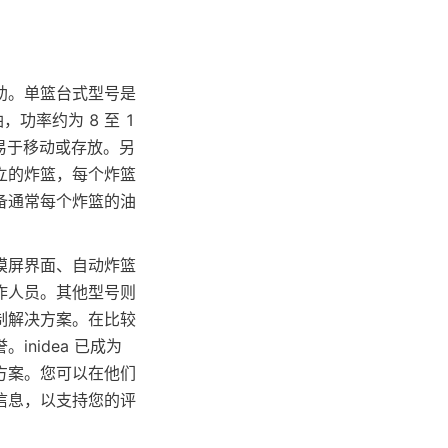
助。单篮台式型号是
功率约为 8 至 1
易于移动或存放。另
立的炸篮，每个炸篮
备通常每个炸篮的油
摸屏界面、自动炸篮
作人员。其他型号则
制解决方案。在比较
nidea 已成为
方案。您可以在他们
信息，以支持您的评