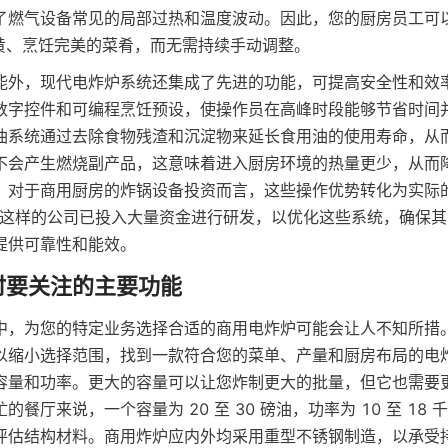
气设备常见的局部过热和温度波动。因此，您的厨房员工可以 batch
金黄、烹饪完美的菜肴，而无需持续手动调整。
能外，现代电炸炉系统还集成了先进的功能，可提高安全性和效
数字控件和可编程烹饪预设，使操作员在高峰时段能够节省时间
油系统通过去除食物残渣和沉淀物来延长食用油的使用寿命，从
不会产生燃烧副产品，这意味着进入厨房环境的热量更少，从而
。对于商用厨房的炸锅设备投资而言，这些操作优势转化为实际
dea 这样的公司已投入大量资金进行研发，以优化这些系统，确保
提供可靠性和能效。
中，为您的特定业务选择合适的商用电炸炉可能会让人不知所措
以缩小选择范围，找到一款符合您的菜单、产量和厨房布局的电
容量和功率。更大的容量可以让您炸制更大的批量，但它也需要
餐厅来说，一个容量为 20 至 30 磅油，功率为 10 至 18
评估结构材料。商用炸炉应内外均采用重型不锈钢制造，以承受