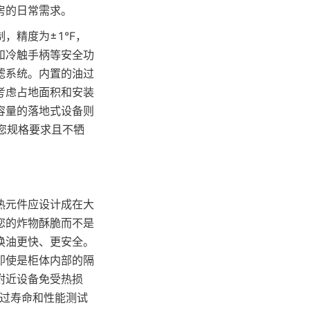
房的日常需求。
，精度为±1°F，
和冷触手柄等安全功
滤系统。内置的油过
考虑占地面积和安装
容量的落地式设备则
您规格要求且不牺
热元件应设计成在大
您的炸物酥脆而不是
换油更快、更安全。
即使是柜体内部的隔
附近设备免受热损
经过寿命和性能测试