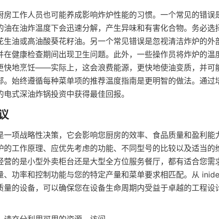
厨房工作人员也可能养成影响炸炉性能的习惯。一个常见的错误
的油在油炸温度下会迅速分解，产生异味和有害化合物。务必选
花生油或高油酸葵花籽油。另一个常见错误是忽视清洁炸炉的外
并在健康检查期间出现卫生问题。此外，一些操作员将炸炉的温
更快地烹饪——实际上，这会浪费能源，更快地使油变质，并可
部。始终遵循每种菜单项的推荐温度指南是更明智的做法。通过
的电式深油炸锅投资中获得最佳回报。
是一项战略性决策，它会影响您厨房的效率、食品质量和盈利能
炉的工作原理、应优先考虑的功能、不同型号的比较以及适当的
经营的是小型外卖柜台还是大型全方位服务餐厅，都有适合您需
、功率和控制功能与您的特定产量和菜单要求相匹配。从 inide
质量的设备，可以确保您在设备生命周期内受益于卓越的工程设