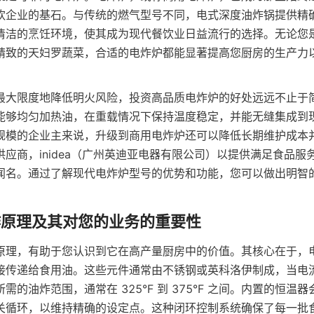
饮企业的基石。与传统的燃气型号不同，电式深度油炸锅提供精
清洁的烹饪环境，使其成为现代餐饮业日益流行的选择。无论您
精致的天妇罗蔬菜，合适的电炸炉都能显著提高您厨房的生产力
最大限度地降低明火风险，投资高品质电炸炉的好处远远不止于
能够均匀加热油，在重载情况下保持温度稳定，并能无缝集成到
规模的企业主来说，升级到商用电炸炉还可以降低长期维护成本
应商，inidea（广州英迪亚电器有限公司）以提供满足食品服
闻名。通过了解现代电炸炉型号的优势和功能，您可以做出明智
原理，有助于您认识到它在高产量厨房中的价值。其核心在于，
接传递给食用油。这些元件通常由不锈钢或英科洛伊制成，当电
需的油炸范围，通常在 325°F 到 375°F 之间。内置的恒温
关循环，以维持精确的设定点。这种闭环控制系统确保了每一批