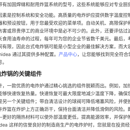
带有加固焊缝和耐用炸篮系统的型号，这些系统能够应对专业厨
因素是控制系统和安全功能。高质量的电炸炉应提供数字温度控制
器和预设按钮，用于您最受欢迎的菜单项。自动关机、高限保护
伤害或昂贵停工的商业环境中是必不可少的。此外，还要评估过
长食用油寿命的过程，每年可为您的企业节省数千美元。最后，
间有限，因此台式电炸锅可能是小型企业的最佳解决方案，而大
idea 通过其提供多种配置。
产品中心
，让您能够找到完全符合
计，一款优质的电炸炉通过精心挑选的组件脱颖而出。例如，加
能够快速恢复热量。快速恢复可最大限度地减少温度下降，确保
是另一个关键组件；带自清洁设计的球阀可降低堵塞风险，并使
许炸篮在炸炉上方正确沥干，保持台面清洁并降低滑倒的风险。
—更好的隔热材料可以使外部温度更低，提高能源效率，并保护
nidea 这样的信誉良好的制造商生产的电炸炉时，您就是在投资