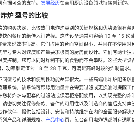
司有据可查的支持。
发展经历
信的购买决定，比较热门电炸炉类别的关键规格和优势会很有帮
快闪餐厅的绝佳入门选择。这些设备通常可容纳 10 至 15 磅油，
等炸量来说效率很高。它们占用的台面空间很小，并且在不使用时
式型号专为对速度和产量要求极高的厨房而设计。它们有两个独
温度控制，您可以同时炸制不同的食物而不会串味。这些大型设
0 磅，功率额定值为 18 至 28 千瓦，可满足高峰时段的炸制需求。
不同型号的技术和便利性功能差异很大。一些高端电炸炉配备触
管理系统，该系统可跟踪用油量并在需要过滤或更换油时提醒工
许您将炸炉与配套的过滤站或保温柜搭配使用，以实现完整的炸
请密切关注保修条款、备件的可用性以及制造商的售后支持声誉。i
合作伙伴，提供包括设计、安装和持续维护在内的全面服务解决
系列产品和详细规格。
产品中心
页，每台商用电炸锅都附有透明